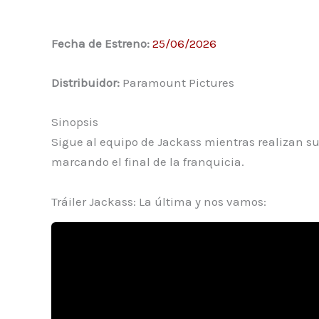
Fecha de Estreno:
25/06/2026
Distribuidor:
Paramount Pictures
Sinopsis
Sigue al equipo de Jackass mientras realizan su
marcando el final de la franquicia.
Tráiler Jackass: La última y nos vamos: