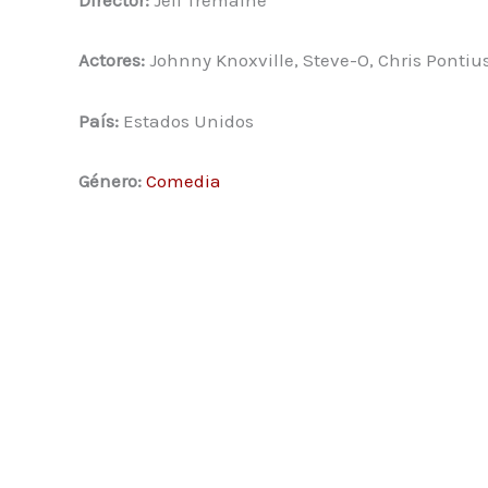
Director:
Jeff Tremaine
Actores:
Johnny Knoxville, Steve-O, Chris Pontiu
País:
Estados Unidos
Género:
Comedia