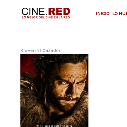
Ir
al
INICIO
LO NU
contenido
Kraven El Cazador