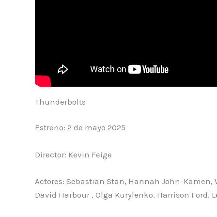
Thunderbolts
Estreno: 2 de mayo 2025
Director: Kevin Feige
Actores: Sebastian Stan, Hannah John-Kamen, Wy
David Harbour , Olga Kurylenko, Harrison Ford, 