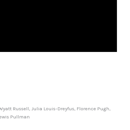
att Russell, Julia Louis-Dreyfus, Florence Pugh,
Lewis Pullman