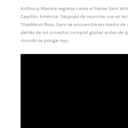
Anthony Mackie regresa como el héroe Sam Wils
Capitán América. Después de reunirse con el rec
Thaddeus Ross, Sam se encuentra en medio de un
detrás de un siniestro complot global antes de q
mundo se ponga rojo.